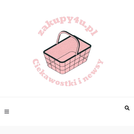
zakupy4u.pl