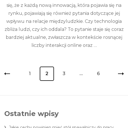
się, że z każdą nową innowacją, która pojawia się na
rynku, pojawiają się również pytania dotyczące jej
wpływu na relacje międzyludzkie. Czy technologia
zbliża ludzi, czy ich oddala? To pytanie staje się coraz
bardziej aktualne, zwłaszcza w kontekście rosnącej
liczby interakcji online oraz …
Stronicowanie
Page
1
Page
2
Page
3
…
Page
6
wpisów
Ostatnie wpisy
Jakie cechy powinien mieć stół spawalniczy do pracy