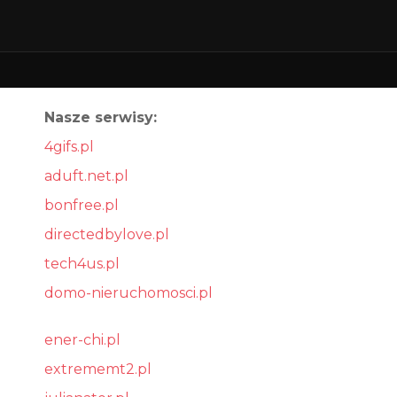
Nasze serwisy:
4gifs.pl
aduft.net.pl
bonfree.pl
directedbylove.pl
tech4us.pl
domo-nieruchomosci.pl
ener-chi.pl
extrememt2.pl