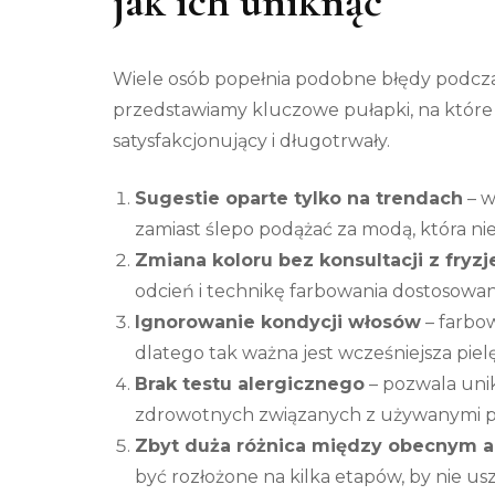
jak ich uniknąć
Wiele osób popełnia podobne błędy podcza
przedstawiamy kluczowe pułapki, na które
satysfakcjonujący i długotrwały.
Sugestie oparte tylko na trendach
– w
zamiast ślepo podążać za modą, która ni
Zmiana koloru bez konsultacji z fryz
odcień i technikę farbowania dostosowan
Ignorowanie kondycji włosów
– farbo
dlatego tak ważna jest wcześniejsza piel
Brak testu alergicznego
– pozwala uni
zdrowotnych związanych z używanymi p
Zbyt duża różnica między obecnym 
być rozłożone na kilka etapów, by nie us