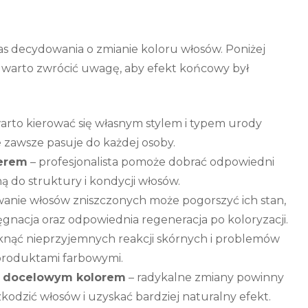
s decydowania o zmianie koloru włosów. Poniżej
 warto zwrócić uwagę, aby efekt końcowy był
arto kierować się własnym stylem i typem urody
e zawsze pasuje do każdej osoby.
jerem
– profesjonalista pomoże dobrać odpowiedni
ą do struktury i kondycji włosów.
wanie włosów zniszczonych może pogorszyć ich stan,
ęgnacja oraz odpowiednia regeneracja po koloryzacji.
knąć nieprzyjemnych reakcji skórnych i problemów
roduktami farbowymi.
a docelowym kolorem
– radykalne zmiany powinny
zkodzić włosów i uzyskać bardziej naturalny efekt.