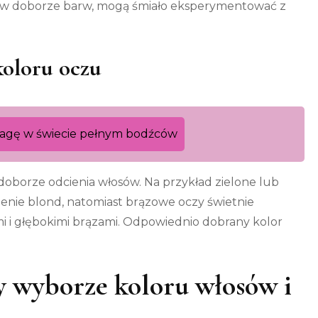
ę w doborze barw, mogą śmiało eksperymentować z
oloru oczu
agę w świecie pełnym bodźców
oborze odcienia włosów. Na przykład zielone lub
ienie blond, natomiast brązowe oczy świetnie
i i głębokimi brązami. Odpowiednio dobrany kolor
.
y wyborze koloru włosów i