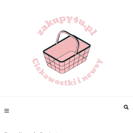
zakupy4u.pl