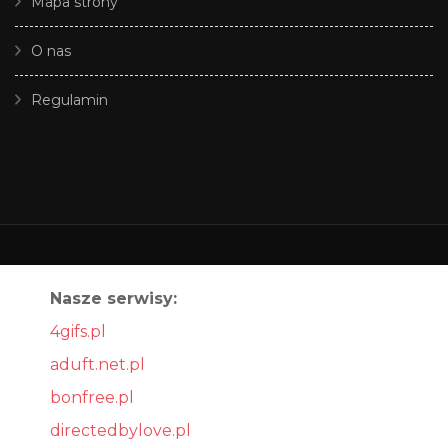
Mapa strony
O nas
Regulamin
Nasze serwisy:
4gifs.pl
aduft.net.pl
bonfree.pl
directedbylove.pl